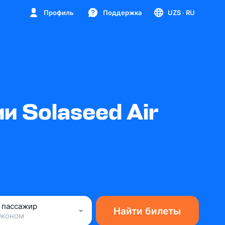
Профиль
Поддержка
UZS
· RU
 Solaseed Air
1 пассажир
Найти билеты
Эконом