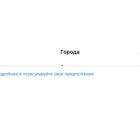
Города
ент
Ташкент
ара
Москва
одробнее и отрегулируйте свои предпочтения
ент
Белен
ент
Наманган
ши
Самарканд
арканд
Ещё 5 городов