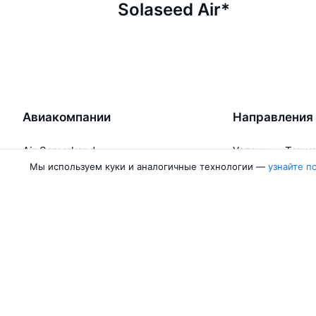
Solaseed Air*
Авиакомпании
Направления
Air Samarkand
Ургенч — Ташк
Победа
Ташкент — Бух
Мы используем куки и аналогичные технологии —
узнайте п
Россия
Термез — Ташк
Азимут
Бухара — Ташк
Qanot Sharq
Ташкент — Кар
Ещё 2 авиакомпании
Ташкент — Сам