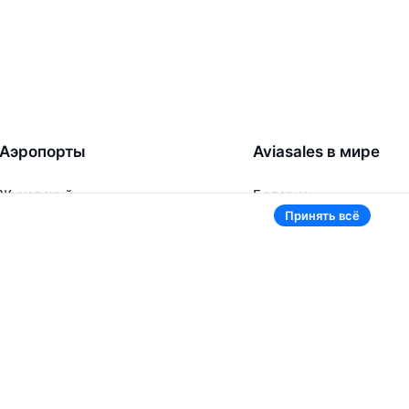
Аэропорты
Aviasales в мире
Жуковский
Беларусь
Ташкент
Россия
Принять всё
Самарканд
Таджикистан
Наманган
Кыргызстан
Внуково
Казахстан
Ещё 5 аэропортов
Ещё 2 страны