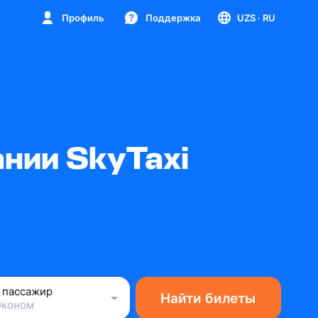
Профиль
Поддержка
UZS
· RU
нии SkyTaxi
1 пассажир
Найти билеты
Эконом