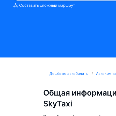
Составить сложный маршрут
Дешёвые авиабилеты
Авиакомпа
Общая информаци
SkyTaxi