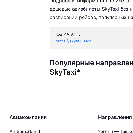
Подробная информация о билетах
дешёвые авиабилеты SkyTaxi без 
расписании рейсов, популярных н
Код ИАТА: TE
https://skytaxi.aero
Популярные направлен
SkyTaxi*
Авиакомпании
Направления
Air Samarkand
Ургенч — Ташк