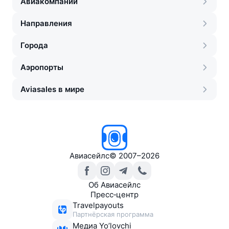
Авиакомпании
Направления
Города
Аэропорты
Aviasales в мире
Авиасейлс
©
2007–2026
Об Авиасейлс
Пресс‑центр
Travelpayouts
Партнёрская программа
Медиа Yo’lovchi