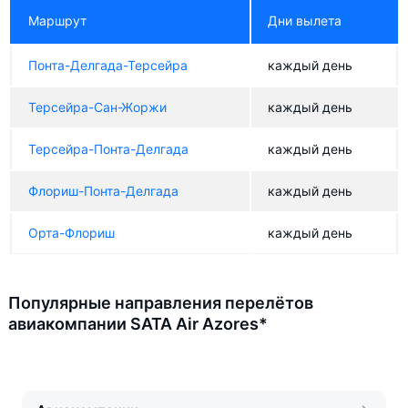
Маршрут
Дни вылета
Понта-Делгада-Терсейра
каждый день
Терсейра-Сан-Жоржи
каждый день
Терсейра-Понта-Делгада
каждый день
Флориш-Понта-Делгада
каждый день
Орта-Флориш
каждый день
Популярные направления перелётов
авиакомпании SATA Air Azores*