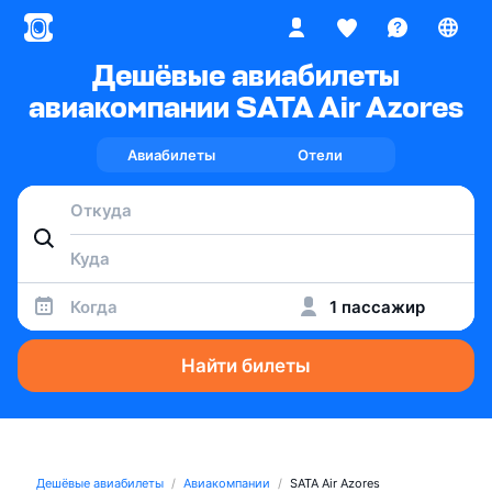
Дешёвые авиабилеты
авиакомпании SATA Air Azores
Авиабилеты
Отели
Когда
1 пассажир
Найти билеты
Дешёвые авиабилеты
Авиакомпании
SATA Air Azores