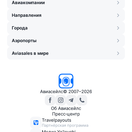
Авиакомпании
Направления
Города
Аэропорты
Aviasales в мире
Авиасейлс
©
2007–2026
Об Авиасейлс
Пресс‑центр
Travelpayouts
Партнёрская программа
Медиа Yo’lovchi