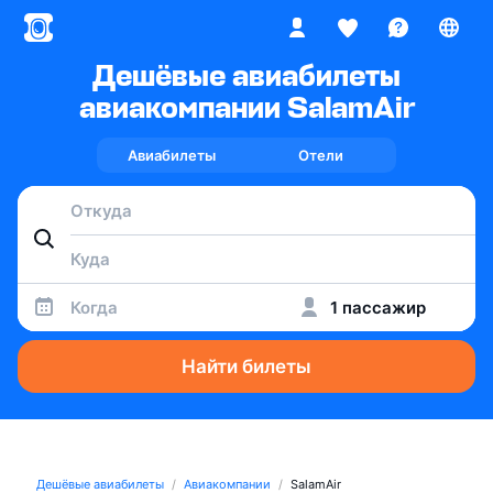
Дешёвые авиабилеты
авиакомпании SalamAir
Авиабилеты
Отели
Когда
1 пассажир
Найти билеты
Дешёвые авиабилеты
Авиакомпании
SalamAir