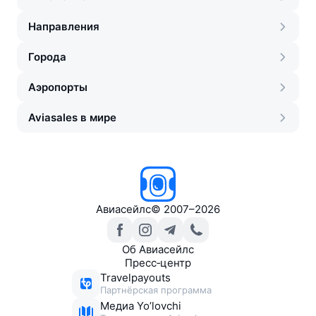
Направления
Города
Аэропорты
Aviasales в мире
Авиасейлс
©
2007–2026
Об Авиасейлс
Пресс‑центр
Travelpayouts
Партнёрская программа
Медиа Yo’lovchi