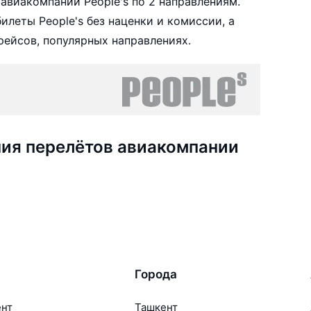
авиакомпании People's по 2 направлениям.
леты People's без наценки и комиссии, а
ейсов, популярных направлениях.
ия перелётов авиакомпании
Города
ент
Ташкент