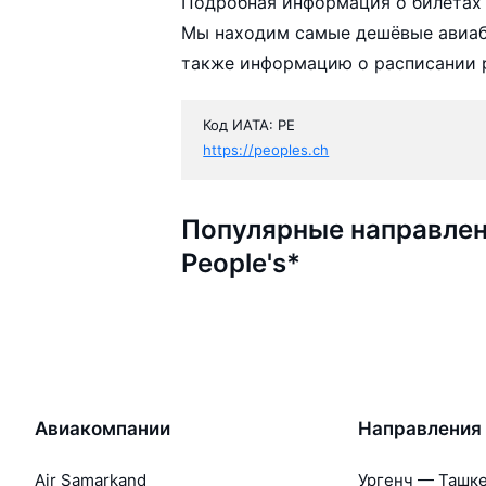
Подробная информация о билетах 
Мы находим самые дешёвые авиаби
также информацию о расписании р
Код ИАТА: PE
https://peoples.ch
Популярные направлен
People's*
Авиакомпании
Направления
Air Samarkand
Ургенч — Ташк