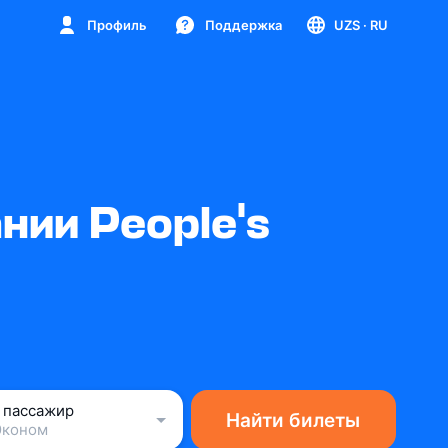
Профиль
Поддержка
UZS
· RU
ии People's
1 пассажир
Найти билеты
Эконом