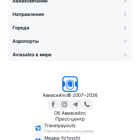
Авиакомпании
Направления
Города
Аэропорты
Aviasales в мире
Авиасейлс
©
2007–2026
Об Авиасейлс
Пресс‑центр
Travelpayouts
Партнёрская программа
Медиа Yo’lovchi