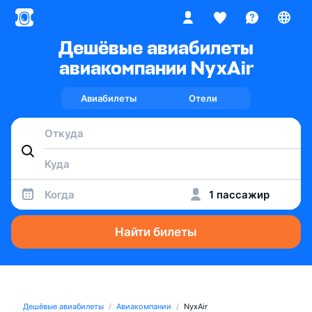
Дешёвые авиабилеты
авиакомпании NyxAir
Авиабилеты
Отели
Когда
1 пассажир
Найти билеты
Дешёвые авиабилеты
Авиакомпании
NyxAir