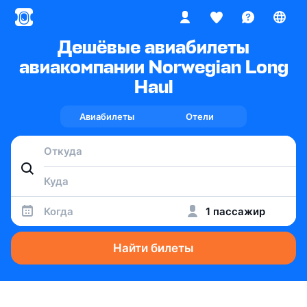
Дешёвые авиабилеты
авиакомпании Norwegian Long
Haul
Авиабилеты
Отели
Когда
1 пассажир
Найти билеты