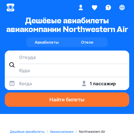
Дешёвые авиабилеты
авиакомпании Northwestern Air
Авиабилеты
Отели
Когда
1 пассажир
Найти билеты
Дешёвые авиабилеты
Авиакомпании
Northwestern Air