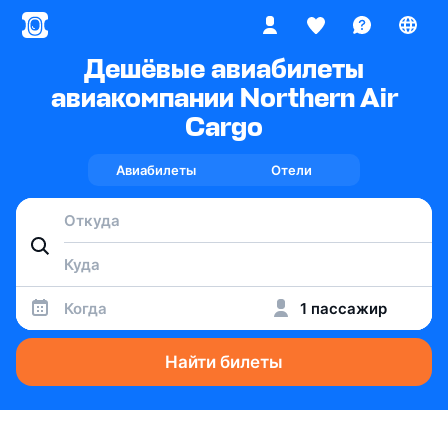
Дешёвые авиабилеты
авиакомпании Northern Air
Cargo
Авиабилеты
Отели
Когда
1 пассажир
Найти билеты