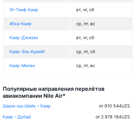
Эт-Таиф-Каир
вт, чт, сб
Абха-Каир
ср, пт, вс
Каир-Джизан
вт, чт, сб
Каир-Эль-Кувейт
ср, пт, сб
Каир-Милан
ср, пт, вс
Популярные направления перелётов
авиакомпании Nile Air*
Шарм-эш-Шейх – Каир
от 910 544
UZS
Каир – Дубай
от 2 978 184
UZS