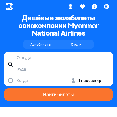
Дешёвые авиабилеты
авиакомпании Myanmar
National Airlines
Авиабилеты
Отели
Когда
1 пассажир
Найти билеты