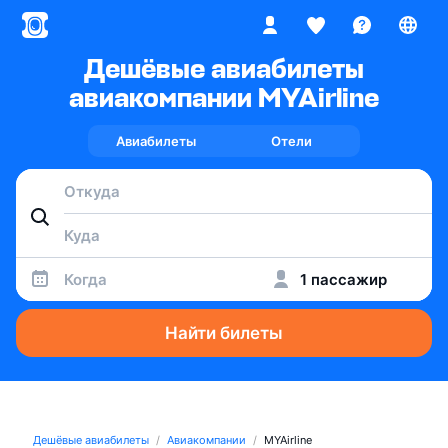
Дешёвые авиабилеты
авиакомпании MYAirline
Авиабилеты
Отели
Когда
1 пассажир
Найти билеты
Дешёвые авиабилеты
Авиакомпании
MYAirline