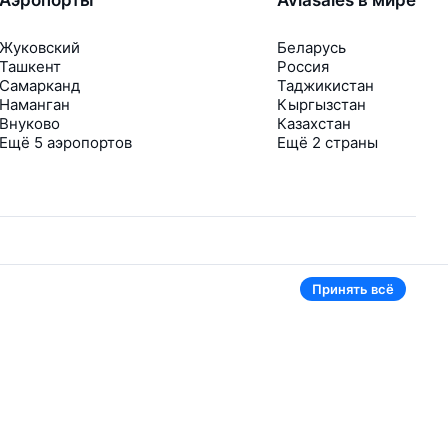
Жуковский
Беларусь
Ташкент
Россия
Самарканд
Таджикистан
Наманган
Кыргызстан
Внуково
Казахстан
Ещё 5 аэропортов
Ещё 2 страны
Принять всё
В приложении тоже удобно
Если цена на билет упадёт, сразу пришлём
уведомление
Рассылка с выгодными билетами