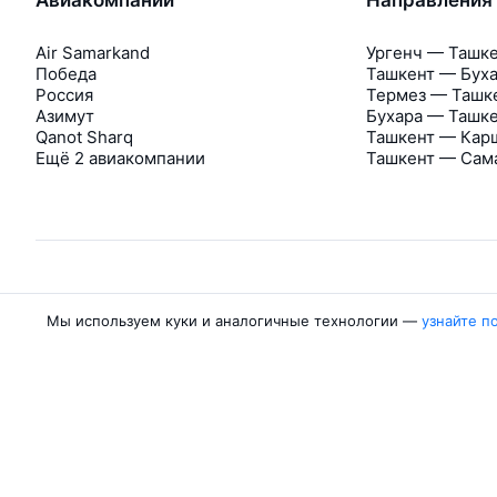
Air Samarkand
Ургенч — Ташк
Победа
Ташкент — Бух
Россия
Термез — Ташк
Азимут
Бухара — Ташк
Qanot Sharq
Ташкент — Кар
Ещё 2 авиакомпании
Ташкент — Сам
Мы используем куки и аналогичные технологии —
узнайте п
Об Авиасейлс
Авиасейлс
Пресс‑центр
©
2007–2026
Юридические документы