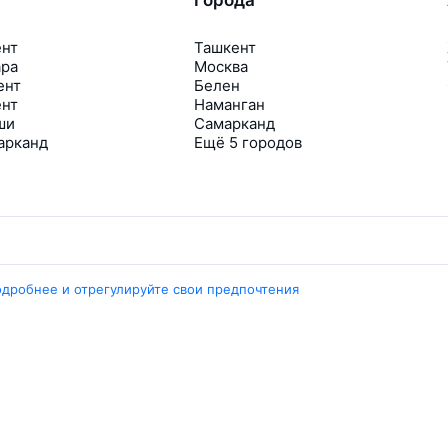
ент
Ташкент
ара
Москва
ент
Белен
ент
Наманган
ши
Самарканд
арканд
Ещё 5 городов
одробнее и отрегулируйте свои предпочтения
Travelpayouts
Партнёрская программа
Медиа Yo’lovchi
Трэвел‑медиа Aviasales.uz