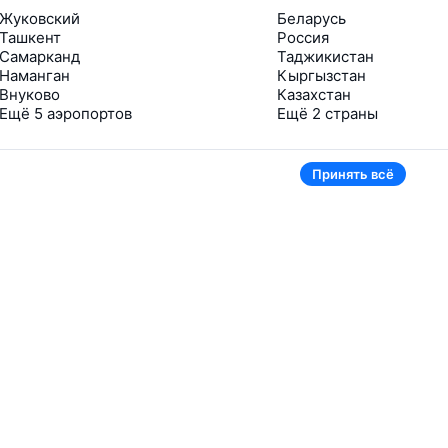
Жуковский
Беларусь
Ташкент
Россия
Самарканд
Таджикистан
Наманган
Кыргызстан
Внуково
Казахстан
Ещё 5 аэропортов
Ещё 2 страны
Принять всё
В приложении тоже удобно
Если цена на билет упадёт, сразу пришлём
уведомление
Рассылка с выгодными билетами