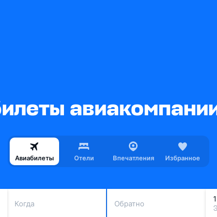
леты авиакомпании 
Авиабилеты
Отели
Впечатления
Избранное
Когда
Обратно