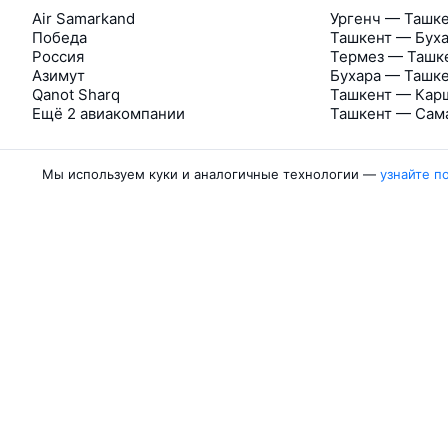
Air Samarkand
Ургенч — Ташк
Победа
Ташкент — Бух
Россия
Термез — Ташк
Азимут
Бухара — Ташк
Qanot Sharq
Ташкент — Кар
Ещё 2 авиакомпании
Ташкент — Сам
Мы используем куки и аналогичные технологии —
узнайте п
Об Авиасейлс
Авиасейлс
Пресс‑центр
©
2007–2026
Юридические документы