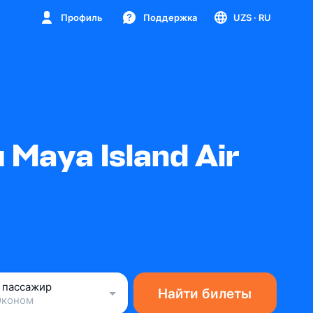
Профиль
Поддержка
UZS
· RU
Maya Island Air
1 пассажир
Найти билеты
Эконом