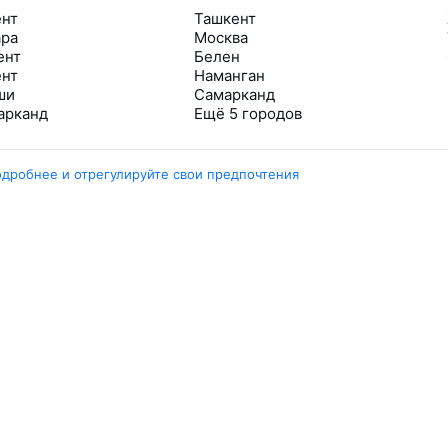
ент
Ташкент
ара
Москва
ент
Белен
ент
Наманган
ши
Самарканд
арканд
Ещё 5 городов
одробнее и отрегулируйте свои предпочтения
Travelpayouts
Партнёрская программа
Медиа Yo’lovchi
Трэвел‑медиа Aviasales.uz