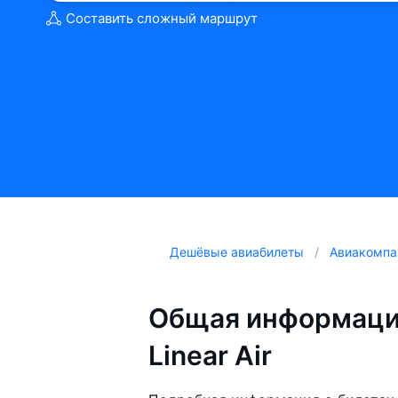
Составить сложный маршрут
Дешёвые авиабилеты
Авиакомпа
Общая информаци
Linear Air