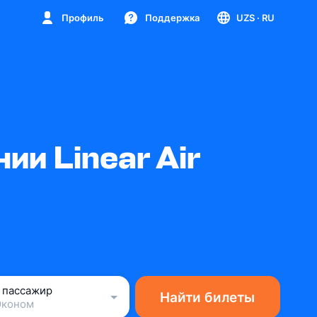
Профиль
Поддержка
UZS
· RU
и Linear Air
1 пассажир
Найти билеты
Эконом