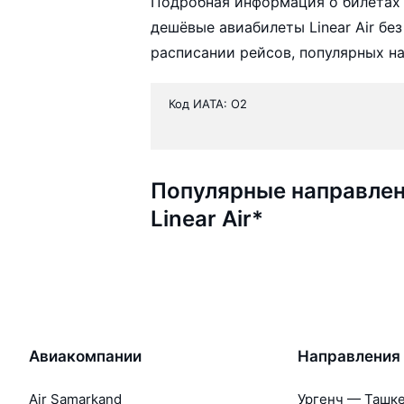
Подробная информация о билетах 
дешёвые авиабилеты Linear Air бе
расписании рейсов, популярных н
Код ИАТА: O2
Популярные направлен
Linear Air*
Авиакомпании
Направления
Air Samarkand
Ургенч — Ташк