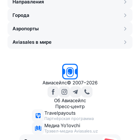
Направления
Города
Аэропорты
Aviasales в мире
Авиасейлс
©
2007–2026
Об Авиасейлс
Пресс‑центр
Travelpayouts
Партнёрская программа
Медиа Yo’lovchi
Трэвел‑медиа Aviasales.uz