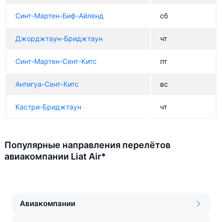
Синт-Мартен-Биф-Айленд
сб
Джорджтаун-Бриджтаун
чт
Синт-Мартен-Сент-Китс
пт
Антигуа-Сент-Китс
вс
Кастри-Бриджтаун
чт
Популярные направления перелётов
авиакомпании Liat Air*
Авиакомпании