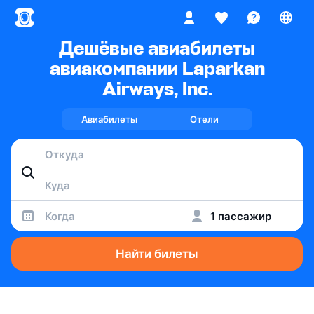
Дешёвые авиабилеты
авиакомпании Laparkan
Airways, Inc.
Авиабилеты
Отели
Когда
1 пассажир
Найти билеты