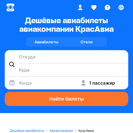
Дешёвые авиабилеты
авиакомпании КрасАвиа
Авиабилеты
Отели
Когда
1 пассажир
Найти билеты
Дешёвые авиабилеты
Авиакомпании
КрасАвиа