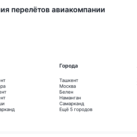
ия перелётов авиакомпании
Города
ент
Ташкент
ара
Москва
ент
Белен
ент
Наманган
ши
Самарканд
арканд
Ещё 5 городов