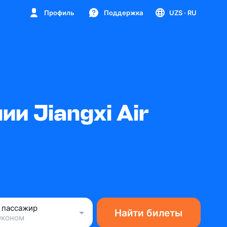
Профиль
Поддержка
UZS
· RU
и Jiangxi Air
1 пассажир
Найти билеты
Эконом