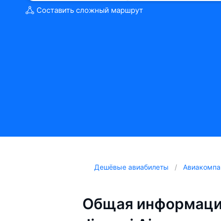
Составить сложный маршрут
Дешёвые авиабилеты
Авиакомпа
Общая информаци