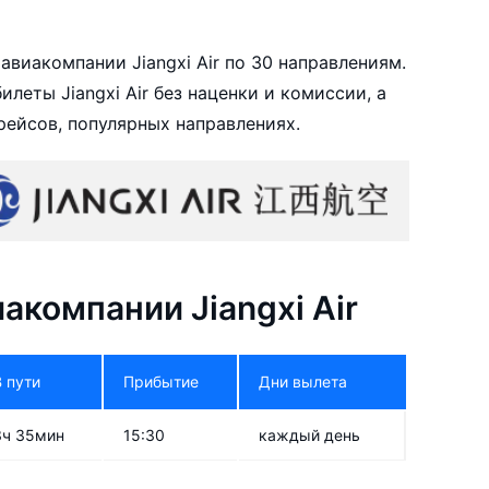
виакомпании Jiangxi Air по 30 направлениям.
еты Jiangxi Air без наценки и комиссии, а
ейсов, популярных направлениях.
компании Jiangxi Air
В пути
Прибытие
Дни вылета
3ч 35мин
15:30
каждый день