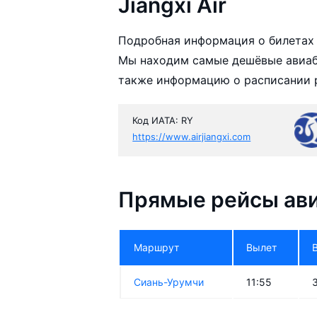
Jiangxi Air
Подробная информация о билетах а
Мы находим самые дешёвые авиабил
также информацию о расписании р
Код ИАТА: RY
https://www.airjiangxi.com
Прямые рейсы авиа
Маршрут
Вылет
Сиань-Урумчи
11:55