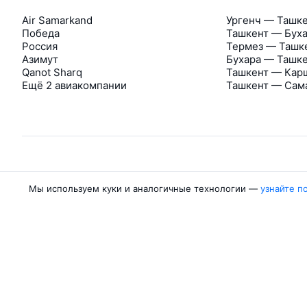
Air Samarkand
Ургенч — Ташк
Победа
Ташкент — Бух
Россия
Термез — Ташк
Азимут
Бухара — Ташк
Qanot Sharq
Ташкент — Кар
Ещё 2 авиакомпании
Ташкент — Сам
Об Авиасейлс
Мы используем куки и аналогичные технологии —
узнайте п
Авиасейлс
Пресс‑центр
©
2007–2026
Юридические документы