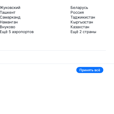
Жуковский
Беларусь
Ташкент
Россия
Самарканд
Таджикистан
Наманган
Кыргызстан
Внуково
Казахстан
Ещё 5 аэропортов
Ещё 2 страны
Принять всё
В приложении тоже удобно
Если цена на билет упадёт, сразу пришлём
уведомление
Рассылка с выгодными билетами