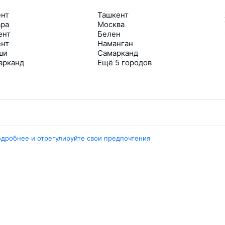
ент
Ташкент
ара
Москва
ент
Белен
ент
Наманган
ши
Самарканд
арканд
Ещё 5 городов
Travelpayouts
одробнее и отрегулируйте свои предпочтения
Партнёрская программа
Медиа Yo’lovchi
Трэвел‑медиа Aviasales.uz