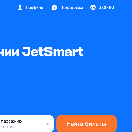
Профиль
Поддержка
UZS
· RU
нии JetSmart
1 пассажир
Найти билеты
Эконом