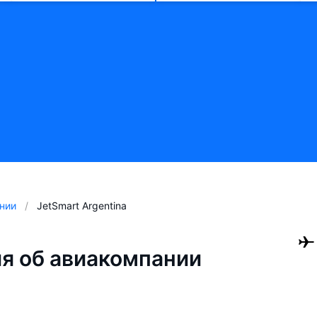
нии
JetSmart Argentina
я об авиакомпании
a