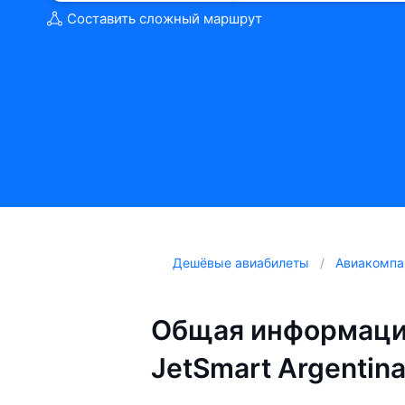
Составить сложный маршрут
Дешёвые авиабилеты
Авиакомпа
Общая информаци
JetSmart Argentin