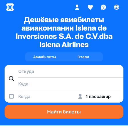
Дешёвые авиабилеты
авиакомпании Islena de
Inversiones S.A. de C.V.dba
Islena Airlines
Авиабилеты
Отели
Когда
1 пассажир
Найти билеты