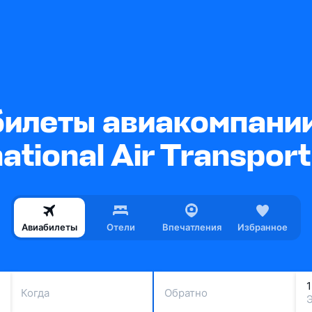
леты авиакомпании 
ational Air Transport
Авиабилеты
Отели
Впечатления
Избранное
Когда
Обратно