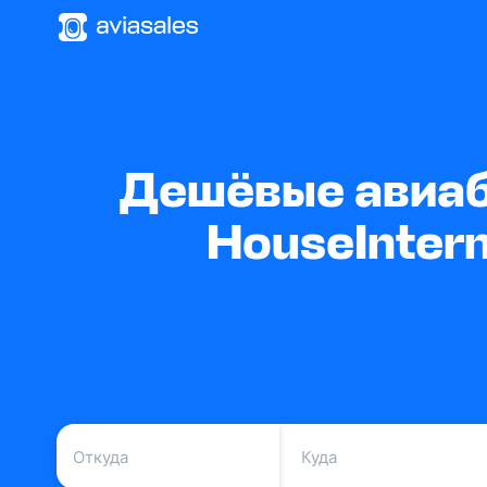
Дешёвые авиаби
HouseIntern