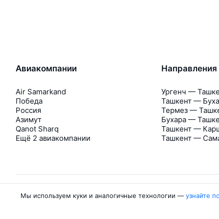
Авиакомпании
Направления
Air Samarkand
Ургенч — Ташк
Победа
Ташкент — Бух
Россия
Термез — Ташк
Азимут
Бухара — Ташк
Qanot Sharq
Ташкент — Кар
Ещё 2 авиакомпании
Ташкент — Сам
Мы используем куки и аналогичные технологии —
узнайте п
Об Авиасейлс
Авиасейлс