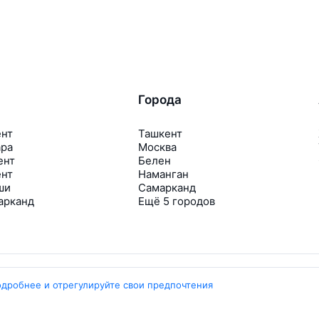
Города
ент
Ташкент
ара
Москва
ент
Белен
ент
Наманган
ши
Самарканд
арканд
Ещё 5 городов
одробнее и отрегулируйте свои предпочтения
Travelpayouts