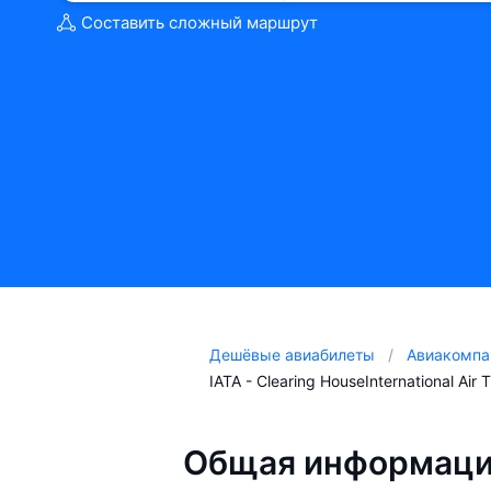
Составить сложный маршрут
Дешёвые авиабилеты
Авиакомпа
IATA - Clearing HouseInternational Air 
Общая информация