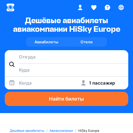
Дешёвые авиабилеты
авиакомпании HiSky Europe
Авиабилеты
Отели
Когда
1 пассажир
Найти билеты
Дешёвые авиабилеты
Авиакомпании
HiSky Europe