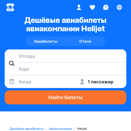
Дешёвые авиабилеты
авиакомпании Helijet
Авиабилеты
Отели
Когда
1 пассажир
Найти билеты
Дешёвые авиабилеты
Авиакомпании
Helijet