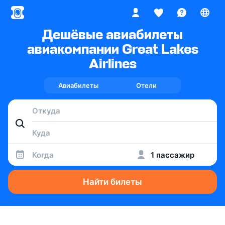
Дешёвые авиабилеты
авиакомпании Great Lakes
Airlines
Авиабилеты
Отели
Когда
1 пассажир
Найти билеты