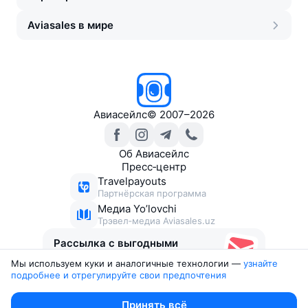
Aviasales в мире
Авиасейлс
©
2007–2026
Об Авиасейлс
Пресс‑центр
Travelpayouts
Партнёрская программа
Медиа Yo’lovchi
Трэвел‑медиа Aviasales.uz
Рассылка с выгодными
билетами
Мы используем куки и аналогичные технологии —
узнайте 
подробнее и отрегулируйте свои предпочтения
Юридические документы
Принять всё