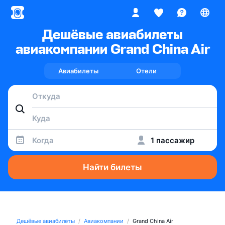
Дешёвые авиабилеты
авиакомпании Grand China Air
Авиабилеты
Отели
Когда
1 пассажир
Найти билеты
Дешёвые авиабилеты
Авиакомпании
Grand China Air