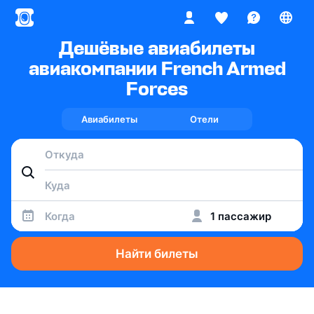
Дешёвые авиабилеты
авиакомпании French Armed
Forces
Авиабилеты
Отели
Когда
1 пассажир
Найти билеты