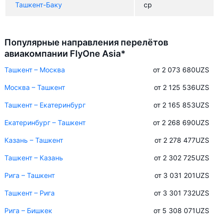
Ташкент-Баку
ср
Популярные направления перелётов
авиакомпании FlyOne Asia*
Ташкент – Москва
от 2 073 680
UZS
Москва – Ташкент
от 2 125 536
UZS
Ташкент – Екатеринбург
от 2 165 853
UZS
Екатеринбург – Ташкент
от 2 268 690
UZS
Казань – Ташкент
от 2 278 477
UZS
Ташкент – Казань
от 2 302 725
UZS
Рига – Ташкент
от 3 031 201
UZS
Ташкент – Рига
от 3 301 732
UZS
Рига – Бишкек
от 5 308 071
UZS