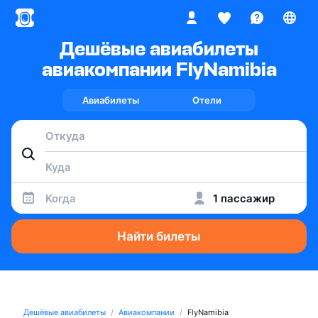
Дешёвые авиабилеты
авиакомпании FlyNamibia
Авиабилеты
Отели
Когда
1 пассажир
Найти билеты
Дешёвые авиабилеты
Авиакомпании
FlyNamibia