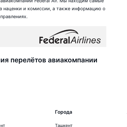
авиакомпании Federal Air. Мы находим самые
ез наценки и комиссии, а также информацию о
аправлениях.
ия перелётов авиакомпании
Города
ент
Ташкент