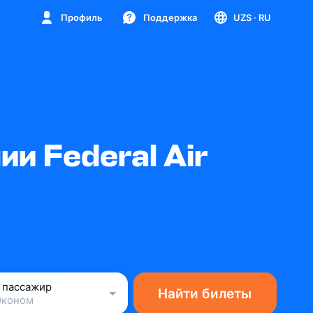
Профиль
Поддержка
UZS
· RU
и Federal Air
1 пассажир
Найти билеты
Эконом