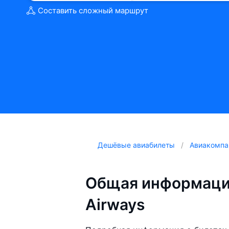
Составить сложный маршрут
Дешёвые авиабилеты
Авиакомпа
Общая информация
Airways