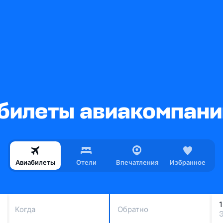
илеты авиакомпании
Авиабилеты
Отели
Впечатления
Избранное
Когда
Обратно