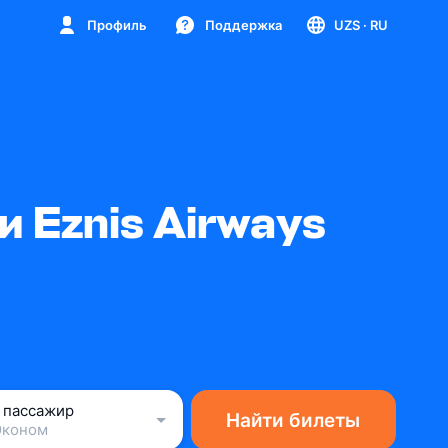
Профиль
Поддержка
UZS
· RU
 Eznis Airways
1 пассажир
Найти билеты
Эконом