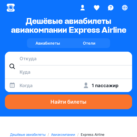
Дешёвые авиабилеты
авиакомпании Express Airline
Авиабилеты
Отели
Когда
1 пассажир
Найти билеты
Дешёвые авиабилеты
Авиакомпании
Express Airline