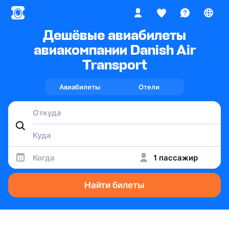
Дешёвые авиабилеты
авиакомпании Danish Air
Transport
Авиабилеты
Отели
Когда
1 пассажир
Найти билеты