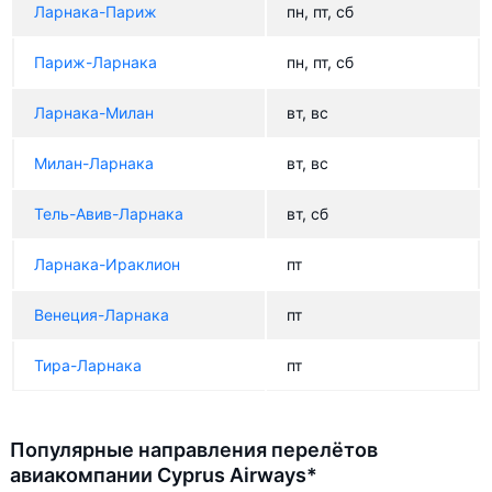
Ларнака-Париж
пн, пт, сб
Париж-Ларнака
пн, пт, сб
Ларнака-Милан
вт, вс
Милан-Ларнака
вт, вс
Тель-Авив-Ларнака
вт, сб
Ларнака-Ираклион
пт
Венеция-Ларнака
пт
Тира-Ларнака
пт
Популярные направления перелётов
авиакомпании Cyprus Airways*