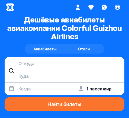
Дешёвые авиабилеты
авиакомпании Colorful Guizhou
Airlines
Авиабилеты
Отели
Когда
1 пассажир
Найти билеты