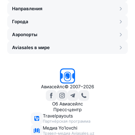
Направления
Города
Аэропорты
Aviasales в мире
Авиасейлс
©
2007–2026
Об Авиасейлс
Пресс‑центр
Travelpayouts
Партнёрская программа
Медиа Yo’lovchi
Трэвел‑медиа Aviasales.uz