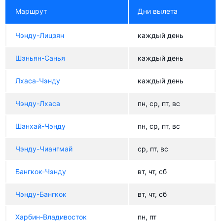
Маршрут
Дни вылета
Чэнду-Лицзян
каждый день
Шэньян-Санья
каждый день
Лхаса-Чэнду
каждый день
Чэнду-Лхаса
пн, ср, пт, вс
Шанхай-Чэнду
пн, ср, пт, вс
Чэнду-Чиангмай
ср, пт, вс
Бангкок-Чэнду
вт, чт, сб
Чэнду-Бангкок
вт, чт, сб
Харбин-Владивосток
пн, пт