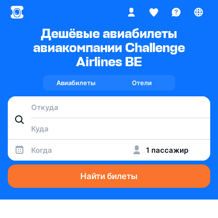
Дешёвые авиабилеты
авиакомпании Challenge
Airlines BE
Авиабилеты
Отели
Когда
1 пассажир
Найти билеты