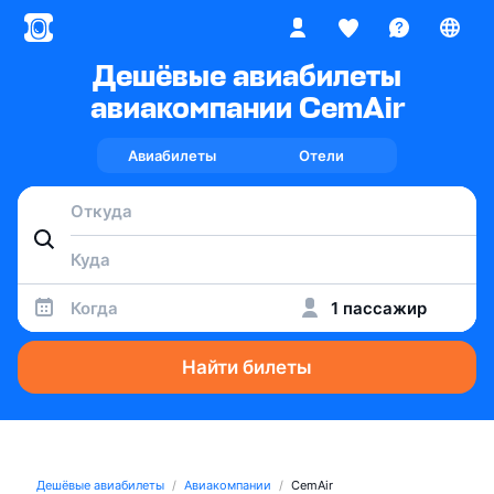
Дешёвые авиабилеты
авиакомпании CemAir
Авиабилеты
Отели
Когда
1 пассажир
Найти билеты
Дешёвые авиабилеты
Авиакомпании
CemAir