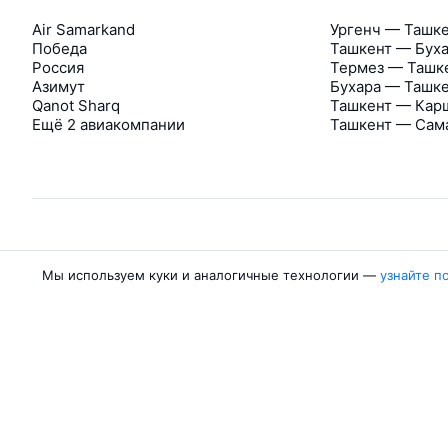
Air Samarkand
Ургенч — Ташк
Победа
Ташкент — Бух
Россия
Термез — Ташк
Азимут
Бухара — Ташк
Qanot Sharq
Ташкент — Кар
Ещё 2 авиакомпании
Ташкент — Сам
Об Авиасейлс
Мы используем куки и аналогичные технологии —
узнайте п
Авиасейлс
Пресс‑центр
©
2007–2026
Юридические документы