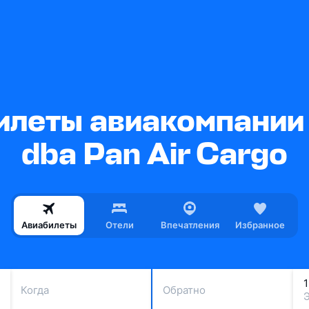
леты авиакомпании C
dba Pan Air Cargo
Авиабилеты
Отели
Впечатления
Избранное
Когда
Обратно