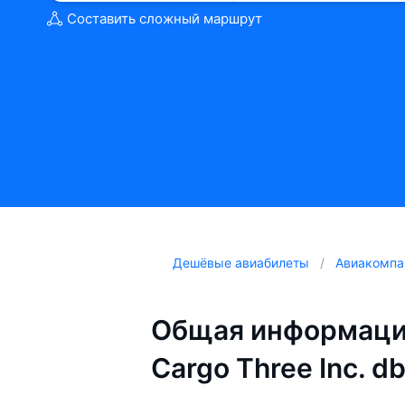
Составить сложный маршрут
Дешёвые авиабилеты
Авиакомпа
Общая информаци
Cargo Three Inc. d