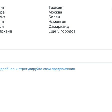
ент
Ташкент
ара
Москва
ент
Белен
ент
Наманган
ши
Самарканд
арканд
Ещё 5 городов
Travelpayouts
одробнее и отрегулируйте свои предпочтения
Партнёрская программа
Медиа Yo’lovchi
Трэвел‑медиа Aviasales.uz