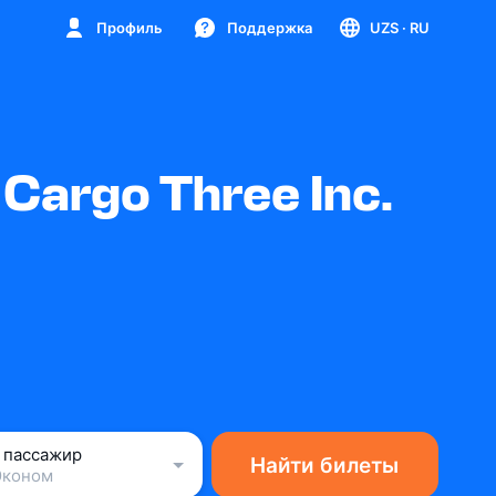
Профиль
Поддержка
UZS
· RU
argo Three Inc.
1 пассажир
Найти билеты
Эконом