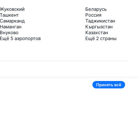
Жуковский
Беларусь
Ташкент
Россия
Самарканд
Таджикистан
Наманган
Кыргызстан
Внуково
Казахстан
Ещё 5 аэропортов
Ещё 2 страны
Принять всё
В приложении тоже удобно
Если цена на билет упадёт, сразу пришлём
уведомление
Рассылка с выгодными билетами