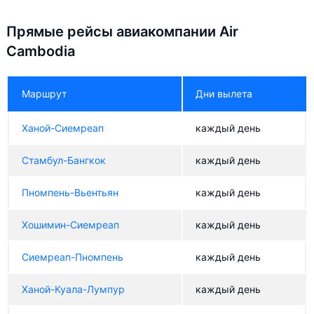
Прямые рейсы авиакомпании Air
Cambodia
Маршрут
Дни вылета
Ханой-Сиемреап
каждый день
Стамбул-Бангкок
каждый день
Пномпень-Вьентьян
каждый день
Хошимин-Сиемреап
каждый день
Сиемреап-Пномпень
каждый день
Ханой-Куала-Лумпур
каждый день