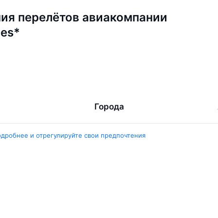
ия перелётов авиакомпании
nes*
Города
ент
Ташкент
одробнее и отрегулируйте свои предпочтения
ара
Москва
ент
Белен
ент
Наманган
ши
Самарканд
арканд
Ещё 5 городов