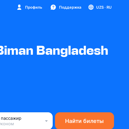
Профиль
Поддержка
UZS
· RU
Biman Bangladesh
1 пассажир
Найти билеты
Эконом