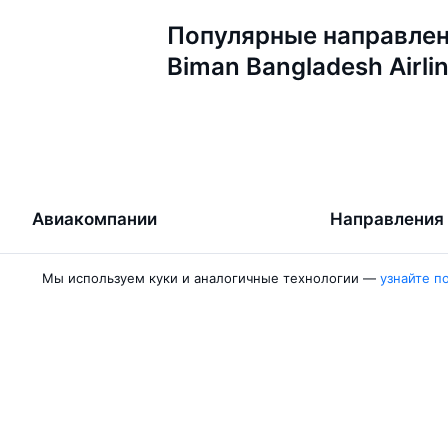
Популярные направлен
Biman Bangladesh Airli
Авиакомпании
Направления
Air Samarkand
Ургенч — Ташк
Мы используем куки и аналогичные технологии —
узнайте п
Победа
Ташкент — Бух
Россия
Термез — Ташк
Азимут
Бухара — Ташк
Qanot Sharq
Ташкент — Кар
Ещё 2 авиакомпании
Ташкент — Сам