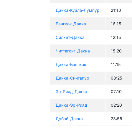
Дакка-Куала-Лумпур
21:10
Бангкок-Дакка
16:15
Силхет-Дакка
12:15
Читтагонг-Дакка
15:20
Дакка-Бангкок
11:15
Дакка-Сингапур
08:25
Эр-Рияд-Дакка
07:10
Дакка-Эр-Рияд
02:20
Дубай-Дакка
23:55