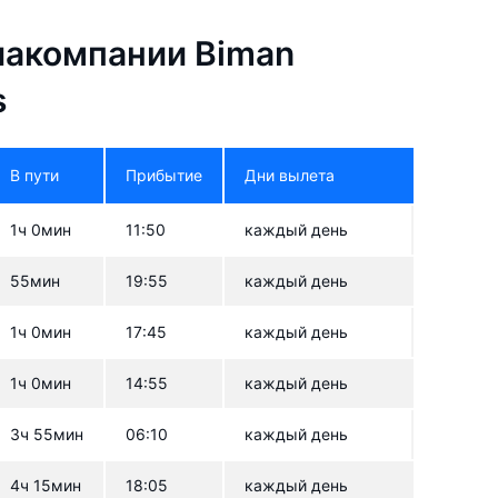
иакомпании Biman
s
В пути
Прибытие
Дни вылета
1ч 0мин
11:50
каждый день
55мин
19:55
каждый день
1ч 0мин
17:45
каждый день
1ч 0мин
14:55
каждый день
3ч 55мин
06:10
каждый день
4ч 15мин
18:05
каждый день