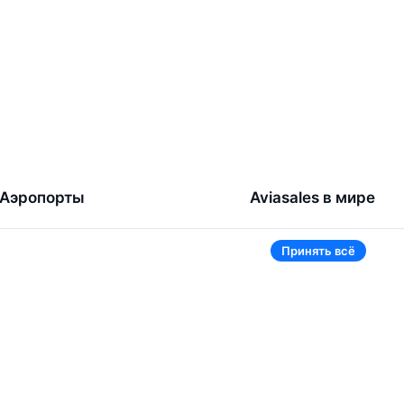
Аэропорты
Aviasales в мире
Жуковский
Беларусь
Принять всё
Ташкент
Россия
Самарканд
Таджикистан
Наманган
Кыргызстан
Внуково
Казахстан
Ещё 5 аэропортов
Ещё 2 страны