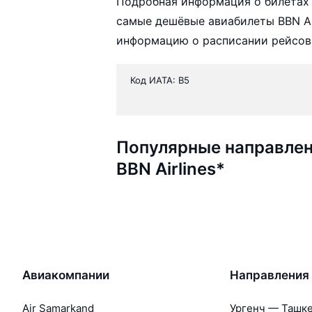
Подробная информация о билетах 
самые дешёвые авиабилеты BBN Air
информацию о расписании рейсов,
Код ИАТА: B5
Популярные направлен
BBN Airlines*
Авиакомпании
Направления
Air Samarkand
Ургенч — Ташк