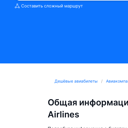
Составить сложный маршрут
Дешёвые авиабилеты
Авиакомпа
Общая информаци
Airlines