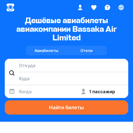
Дешёвые авиабилеты
авиакомпании Bassaka Air
Limited
Авиабилеты
Отели
Когда
1 пассажир
Найти билеты