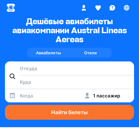
Дешёвые авиабилеты
авиакомпании Austral Lineas
Aereas
Авиабилеты
Отели
Когда
1 пассажир
Найти билеты