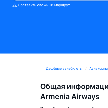
Составить сложный маршрут
Дешёвые авиабилеты
Авиакомпа
Общая информаци
Armenia Airways