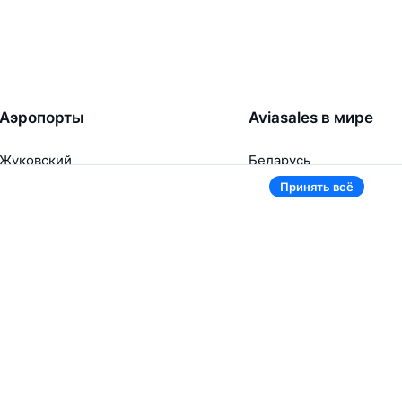
Аэропорты
Aviasales в мире
Жуковский
Беларусь
Ташкент
Россия
Принять всё
Самарканд
Таджикистан
Наманган
Кыргызстан
Внуково
Казахстан
Ещё 5 аэропортов
Ещё 2 страны
В приложении тоже удобно