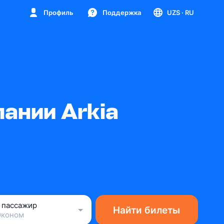
Профиль
Поддержка
UZS
· RU
ании Arkia
1 пассажир
Найти билеты
Эконом