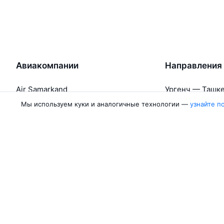
Авиакомпании
Направления
Air Samarkand
Ургенч — Ташк
Победа
Ташкент — Бух
Мы используем куки и аналогичные технологии —
узнайте п
Россия
Термез — Ташк
Азимут
Бухара — Ташк
Qanot Sharq
Ташкент — Кар
Ещё 2 авиакомпании
Ташкент — Сам
Об Авиасейлс
Авиасейлс
Пресс‑центр
©
2007–2026