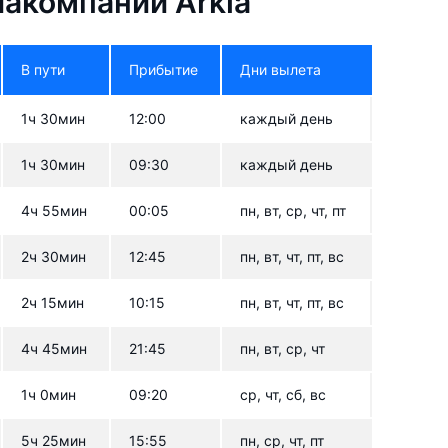
акомпании Arkia
В пути
Прибытие
Дни вылета
1ч 30мин
12:00
каждый день
1ч 30мин
09:30
каждый день
4ч 55мин
00:05
пн, вт, ср, чт, пт
2ч 30мин
12:45
пн, вт, чт, пт, вс
2ч 15мин
10:15
пн, вт, чт, пт, вс
4ч 45мин
21:45
пн, вт, ср, чт
1ч 0мин
09:20
ср, чт, сб, вс
5ч 25мин
15:55
пн, ср, чт, пт