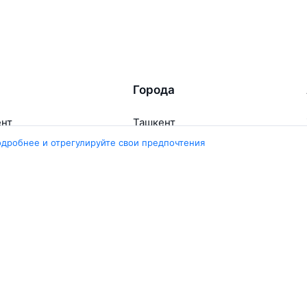
Города
ент
Ташкент
ара
Москва
одробнее и отрегулируйте свои предпочтения
ент
Белен
ент
Наманган
ши
Самарканд
арканд
Ещё 5 городов
Travelpayouts
Партнёрская программа