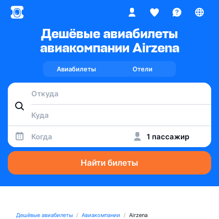
Дешёвые авиабилеты
авиакомпании Airzena
Авиабилеты
Отели
Когда
1 пассажир
Найти билеты
Дешёвые авиабилеты
Авиакомпании
Airzena